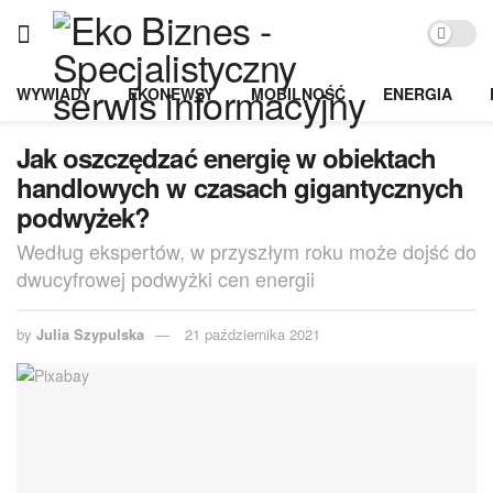
WYWIADY
EKONEWSY
MOBILNOŚĆ
ENERGIA
Jak oszczędzać energię w obiektach
handlowych w czasach gigantycznych
podwyżek?
Według ekspertów, w przyszłym roku może dojść do
dwucyfrowej podwyżki cen energii
by
Julia Szypulska
21 października 2021