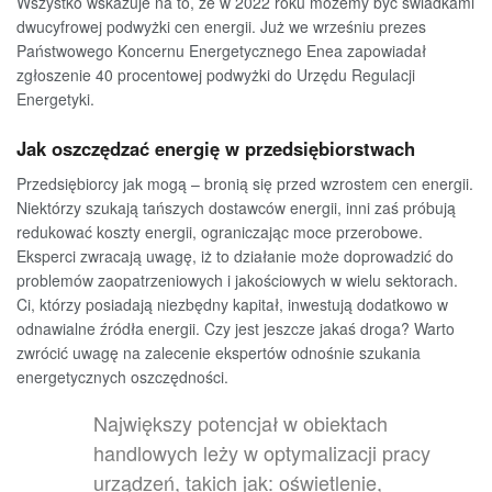
Wszystko wskazuje na to, że w 2022 roku możemy być świadkami
dwucyfrowej podwyżki cen energii. Już we wrześniu prezes
Państwowego Koncernu Energetycznego Enea zapowiadał
zgłoszenie 40 procentowej podwyżki do Urzędu Regulacji
Energetyki.
Jak oszczędzać energię w przedsiębiorstwach
Przedsiębiorcy jak mogą – bronią się przed wzrostem cen energii.
Niektórzy szukają tańszych dostawców energii, inni zaś próbują
redukować koszty energii, ograniczając moce przerobowe.
Eksperci zwracają uwagę, iż to działanie może doprowadzić do
problemów zaopatrzeniowych i jakościowych w wielu sektorach.
Ci, którzy posiadają niezbędny kapitał, inwestują dodatkowo w
odnawialne źródła energii. Czy jest jeszcze jakaś droga? Warto
zwrócić uwagę na zalecenie ekspertów odnośnie szukania
energetycznych oszczędności.
Największy potencjał w obiektach
handlowych leży w optymalizacji pracy
urządzeń, takich jak: oświetlenie,