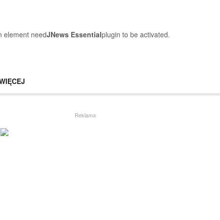
on element need
JNews Essential
plugin to be activated.
WIĘCEJ
Reklama