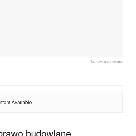
Samowola budowlana
tent Available
prawo budowlane