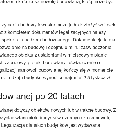
nałożona kara za samowolę budowlaną, którą może być
strzymaniu budowy inwestor może jednak złożyć wniosek
az z kompletem dokumentów legalizacyjnych należy
nspektoratu nadzoru budowlanego. Dokumentacja ta ma
pozwolenie na budowę i obejmuje m.in.: zaświadczenie
tawianego obiektu z ustaleniami w miejscowym planie
h zabudowy, projekt budowlany, oświadczenie o
egalizacji samowoli budowlanej kończy się w momencie
e od rodzaju budynku wynosi co najmniej 2,5 tysiąca zł.
dowlanej po 20 latach
wlanej dotyczy obiektów nowych lub w trakcie budowy. Z
orzystać właściciele budynków uznanych za samowolę
 Legalizacja dla takich budynków jest wydawana