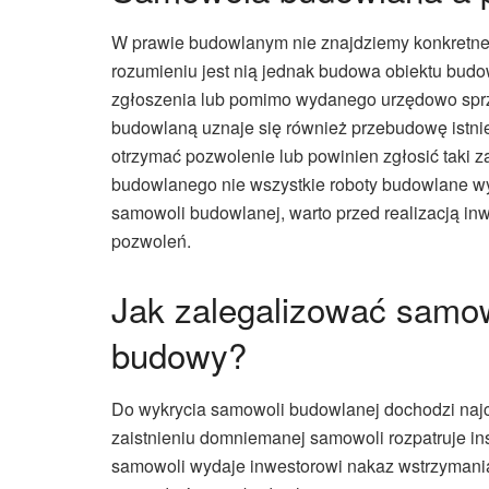
W prawie budowlanym nie znajdziemy konkretne
rozumieniu jest nią jednak budowa obiektu bu
zgłoszenia lub pomimo wydanego urzędowo sprze
budowlaną uznaje się również przebudowę istni
otrzymać pozwolenie lub powinien zgłosić taki z
budowlanego nie wszystkie roboty budowlane wy
samowoli budowlanej, warto przed realizacją in
pozwoleń.
Jak zalegalizować samow
budowy?
Do wykrycia samowoli budowlanej dochodzi najc
zaistnieniu domniemanej samowoli rozpatruje in
samowoli wydaje inwestorowi nakaz wstrzymania