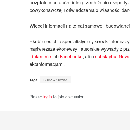
bezpłatnie po uprzednim przedłożeniu ekspertyzy
powykonawczej i oświadczenia o własności dane
Więcej informacji na temat samowoli budowlane
Ekobiznes.pl to specjalistyczny serwis informacy
najświeższe ekonewsy i autorskie wywiady z prze
Linkedinie
lub
Facebooku
, albo
subskrybuj Newsl
ekoinformacjami.
Tags:
Budownictwo
Please
login
to join discussion