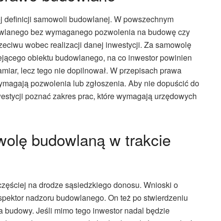
j definicji samowoli budowlanej. W powszechnym
dowlanego bez wymaganego pozwolenia na budowę czy
ciwu wobec realizacji danej inwestycji. Za samowolę
ejącego obiektu budowlanego, na co inwestor powinien
amiar, lecz tego nie dopilnował. W przepisach prawa
magają pozwolenia lub zgłoszenia. Aby nie dopuścić do
westycji poznać zakres prac, które wymagają urzędowych
olę budowlaną w trakcie
zęściej na drodze sąsiedzkiego donosu. Wnioski o
spektor nadzoru budowlanego. On też po stwierdzeniu
 budowy. Jeśli mimo tego inwestor nadal będzie