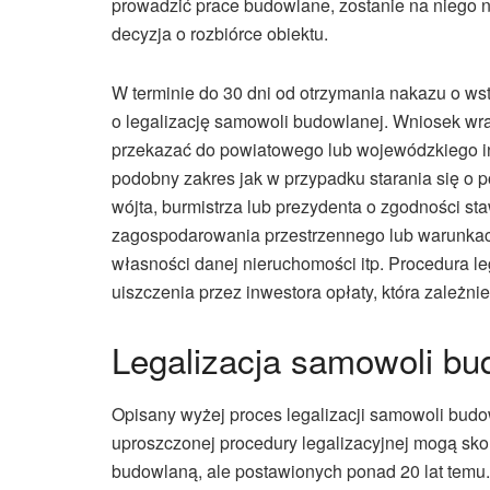
prowadzić prace budowlane, zostanie na niego 
decyzja o rozbiórce obiektu.
W terminie do 30 dni od otrzymania nakazu o w
o legalizację samowoli budowlanej. Wniosek wr
przekazać do powiatowego lub wojewódzkiego i
podobny zakres jak w przypadku starania się o 
wójta, burmistrza lub prezydenta o zgodności s
zagospodarowania przestrzennego lub warunkac
własności danej nieruchomości itp. Procedura l
uiszczenia przez inwestora opłaty, która zależni
Legalizacja samowoli bu
Opisany wyżej proces legalizacji samowoli budo
uproszczonej procedury legalizacyjnej mogą sk
budowlaną, ale postawionych ponad 20 lat temu.