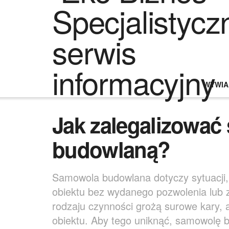
WYWIA
Jak zalegalizowa
budowlaną?
Samowola budowlana dotyczy sytuacji,
obiektu bez wydanego pozwolenia lub 
rodzaju czynności grożą surowe kary, 
obiektu. Aby tego uniknąć, samowolę b