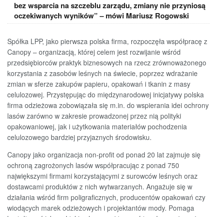
bez wsparcia na szczeblu zarządu, zmiany nie przyniosą
oczekiwanych wyników” – mówi Mariusz Rogowski
Spółka LPP, jako pierwsza polska firma, rozpoczęła współpracę z
Canopy – organizacją, której celem jest rozwijanie wśród
przedsiębiorców praktyk biznesowych na rzecz zrównoważonego
korzystania z zasobów leśnych na świecie, poprzez wdrażanie
zmian w sferze zakupów papieru, opakowań i tkanin z masy
celulozowej. Przystępując do międzynarodowej inicjatywy polska
firma odzieżowa zobowiązała się m.in. do wspierania idei ochrony
lasów zarówno w zakresie prowadzonej przez nią polityki
opakowaniowej, jak i użytkowania materiałów pochodzenia
celulozowego bardziej przyjaznych środowisku.
Canopy jako organizacja non-profit od ponad 20 lat zajmuje się
ochroną zagrożonych lasów współpracując z ponad 750
największymi firmami korzystającymi z surowców leśnych oraz
dostawcami produktów z nich wytwarzanych. Angażuje się w
działania wśród firm poligraficznych, producentów opakowań czy
wiodących marek odzieżowych i projektantów mody. Pomaga