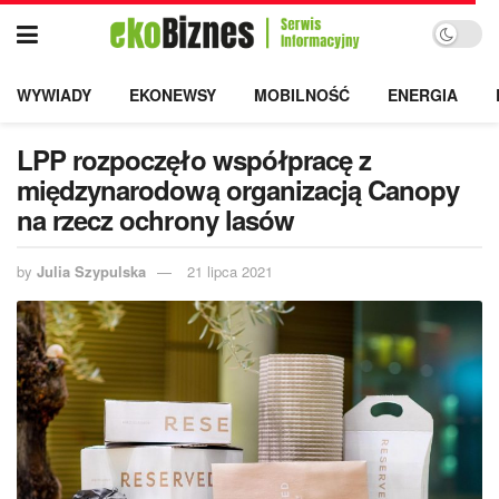
WYWIADY
EKONEWSY
MOBILNOŚĆ
ENERGIA
LPP rozpoczęło współpracę z
międzynarodową organizacją Canopy
na rzecz ochrony lasów
by
Julia Szypulska
21 lipca 2021