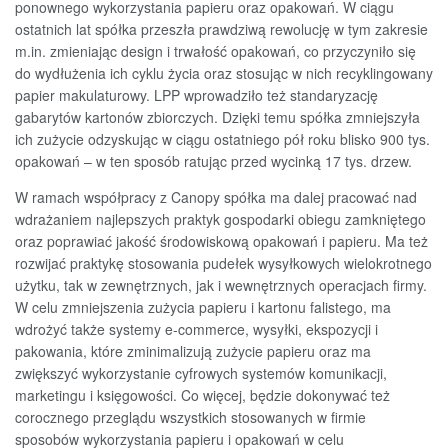
ponownego wykorzystania papieru oraz opakowań. W ciągu
ostatnich lat spółka przeszła prawdziwą rewolucję w tym zakresie
m.in. zmieniając design i trwałość opakowań, co przyczyniło się
do wydłużenia ich cyklu życia oraz stosując w nich recyklingowany
papier makulaturowy. LPP wprowadziło też standaryzację
gabarytów kartonów zbiorczych. Dzięki temu spółka zmniejszyła
ich zużycie odzyskując w ciągu ostatniego pół roku blisko 900 tys.
opakowań – w ten sposób ratując przed wycinką 17 tys. drzew.
W ramach współpracy z Canopy spółka ma dalej pracować nad
wdrażaniem najlepszych praktyk gospodarki obiegu zamkniętego
oraz poprawiać jakość środowiskową opakowań i papieru. Ma też
rozwijać praktykę stosowania pudełek wysyłkowych wielokrotnego
użytku, tak w zewnętrznych, jak i wewnętrznych operacjach firmy.
W celu zmniejszenia zużycia papieru i kartonu falistego, ma
wdrożyć także systemy e-commerce, wysyłki, ekspozycji i
pakowania, które zminimalizują zużycie papieru oraz ma
zwiększyć wykorzystanie cyfrowych systemów komunikacji,
marketingu i księgowości. Co więcej, będzie dokonywać też
corocznego przeglądu wszystkich stosowanych w firmie
sposobów wykorzystania papieru i opakowań w celu