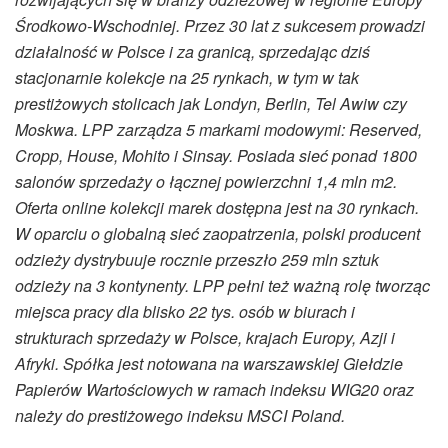
Środkowo-Wschodniej. Przez 30 lat z sukcesem prowadzi
działalność w Polsce i za granicą, sprzedając dziś
stacjonarnie kolekcje na 25 rynkach, w tym w tak
prestiżowych stolicach jak Londyn, Berlin, Tel Awiw czy
Moskwa. LPP zarządza 5 markami modowymi: Reserved,
Cropp, House, Mohito i Sinsay. Posiada sieć ponad 1800
salonów sprzedaży o łącznej powierzchni 1,4 mln m2.
Oferta online kolekcji marek dostępna jest na 30 rynkach.
W oparciu o globalną sieć zaopatrzenia, polski producent
odzieży dystrybuuje rocznie przeszło 259 mln sztuk
odzieży na 3 kontynenty. LPP pełni też ważną rolę tworząc
miejsca pracy dla blisko 22 tys. osób w biurach i
strukturach sprzedaży w Polsce, krajach Europy, Azji i
Afryki. Spółka jest notowana na warszawskiej Giełdzie
Papierów Wartościowych w ramach indeksu WIG20 oraz
należy do prestiżowego indeksu MSCI Poland.